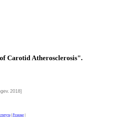
f Carotid Atherosclerosis".
gev. 2018]
ститута
|
Резюме
|