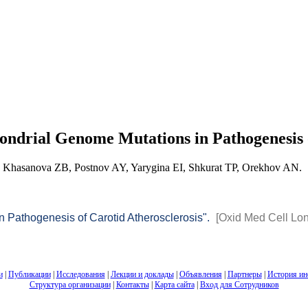
ndrial Genome Mutations in Pathogenesis o
 Khasanova ZB, Postnov AY, Yarygina EI, Shkurat TP, Orekhov AN.
 Pathogenesis of Carotid Atherosclerosis".
[Oxid Med Cell Lon
и
|
Публикации
|
Исследования
|
Лекции и доклады
|
Объявления
|
Партнеры
|
История ин
Структура организации
|
Контакты
|
Карта сайта
|
Вход для Сотрудников