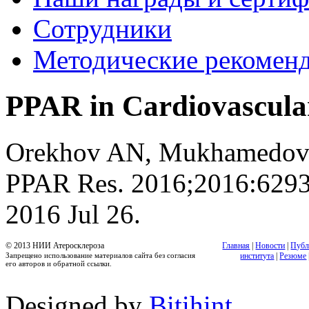
Сотрудники
Методические рекомен
PPAR in Cardiovascular
Orekhov AN, Mukhamedova
PPAR Res. 2016;2016:6293
2016 Jul 26.
© 2013 НИИ Атеросклероза
Главная
|
Новости
|
Публ
Запрещено использование материалов сайта без согласия
института
|
Резюме
его авторов и обратной ссылки.
Designed by
Bitihint
.