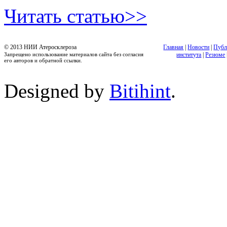
Читать статью>>
© 2013 НИИ Атеросклероза
Главная
|
Новости
|
Публ
Запрещено использование материалов сайта без согласия
института
|
Резюме
его авторов и обратной ссылки.
Designed by
Bitihint
.