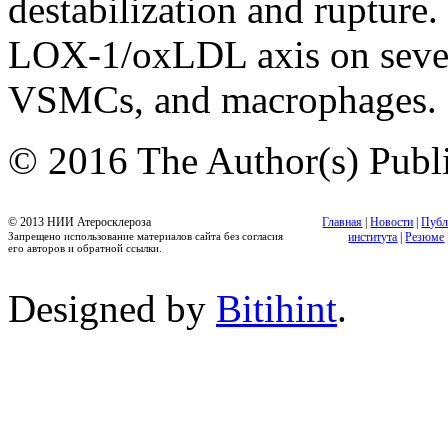
destabilization and rupture. 
LOX-1/oxLDL axis on severa
VSMCs, and macrophages.
© 2016 The Author(s) Publi
© 2013 НИИ Атеросклероза
Главная
|
Новости
|
Публ
Запрещено использование материалов сайта без согласия
института
|
Резюме
его авторов и обратной ссылки.
Designed by
Bitihint
.