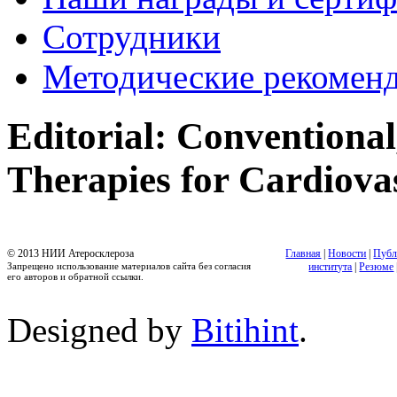
Сотрудники
Методические рекомен
Editorial: Conventional
Therapies for Cardiova
© 2013 НИИ Атеросклероза
Главная
|
Новости
|
Публ
Запрещено использование материалов сайта без согласия
института
|
Резюме
его авторов и обратной ссылки.
Designed by
Bitihint
.