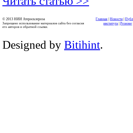
Читать статью >>
© 2013 НИИ Атеросклероза
Главная
|
Новости
|
Публ
Запрещено использование материалов сайта без согласия
института
|
Резюме
его авторов и обратной ссылки.
Designed by
Bitihint
.