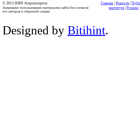
© 2013 НИИ Атеросклероза
Главная
|
Новости
|
Публ
Запрещено использование материалов сайта без согласия
института
|
Резюме
его авторов и обратной ссылки.
Designed by
Bitihint
.