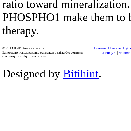
ratio toward mineralization
PHOSPHO1 make them to be a
therapy.
© 2013 НИИ Атеросклероза
Главная
|
Новости
|
Публ
Запрещено использование материалов сайта без согласия
института
|
Резюме
его авторов и обратной ссылки.
Designed by
Bitihint
.