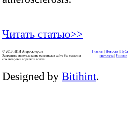
Читать статью>>
© 2013 НИИ Атеросклероза
Главная
|
Новости
|
Публ
Запрещено использование материалов сайта без согласия
института
|
Резюме
его авторов и обратной ссылки.
Designed by
Bitihint
.