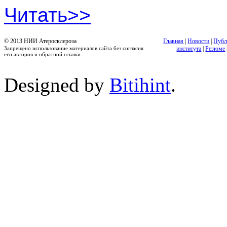
Читать>>
© 2013 НИИ Атеросклероза
Главная
|
Новости
|
Публ
Запрещено использование материалов сайта без согласия
института
|
Резюме
его авторов и обратной ссылки.
Designed by
Bitihint
.