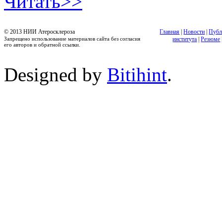
Читать>>
© 2013 НИИ Атеросклероза
Главная
|
Новости
|
Публ
Запрещено использование материалов сайта без согласия
института
|
Резюме
его авторов и обратной ссылки.
Designed by
Bitihint
.