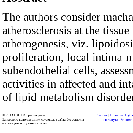
The authors consider macha
atherosclerosis at the tissue
atherogenesis, viz. lipoidos
proliferation, local intima-
subendothelial cells, assess
activities in affected and in
of lipid metabolism disorder
© 2013 НИИ Атеросклероза
Главная
|
Новости
|
Публ
Запрещено использование материалов сайта без согласия
института
|
Резюме
его авторов и обратной ссылки.