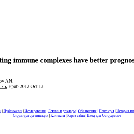
ating immune complexes have better prognost
hov AN.
175.
Epub 2012 Oct 13.
и
|
Публикации
|
Исследования
|
Лекции и доклады
|
Объявления
|
Партнеры
|
История ин
Структура организации
|
Контакты
|
Карта сайта
|
Вход для Сотрудников