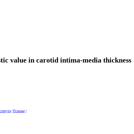
ic value in carotid intima-media thickness
ститута
|
Резюме
|