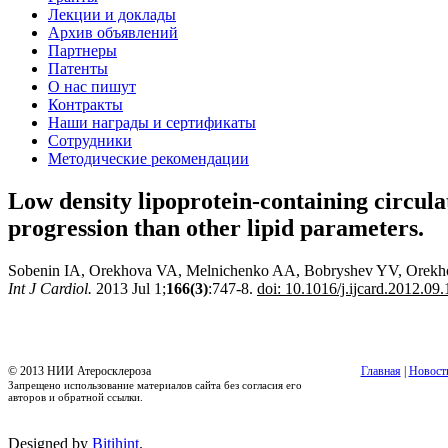
Лекции и доклады
Архив объявлений
Партнеры
Патенты
О нас пишут
Контракты
Наши награды и сертификаты
Сотрудники
Методические рекомендации
Low density lipoprotein-containing circul
progression than other lipid parameters.
Sobenin IA, Orekhova VA, Melnichenko AА, Bobryshev YV, Orek
Int J Cardiol.
2013 Jul 1;
166(3)
:747-8.
doi: 10.1016/j.ijcard.2012.09.
© 2013 НИИ Атеросклероза
Главная
|
Новост
Запрещено использование материалов сайта без согласия его
авторов и обратной ссылки.
Designed by
Bitihint
.