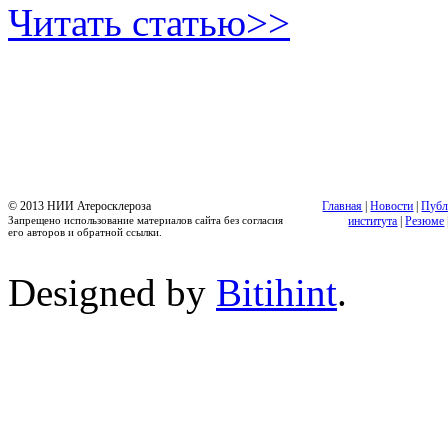
Читать статью>>
© 2013 НИИ Атеросклероза
Главная
|
Новости
|
Публ
Запрещено использование материалов сайта без согласия
института
|
Резюме
его авторов и обратной ссылки.
Designed by
Bitihint
.