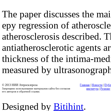
The paper discusses the mai
epy regression of atheroscle
atherosclerosis described. Th
antiatherosclerotic agents a
thickness of the intima-medi
measured by ultrasonograph
© 2013 НИИ Атеросклероза
Главная
|
Новости
|
Публ
Запрещено использование материалов сайта без согласия
института
|
Резюме
его авторов и обратной ссылки.
Designed by
Bitihint
.