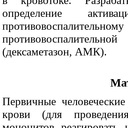
в кровотоке. Разрабат
определение акт
противовоспалительн
противовоспалительн
(дексаметазон, АМК).
Ма
Первичные человеческие
крови (для проведен
моноцитов реагировать 