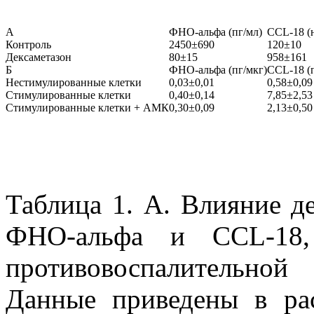
А
ФНО-альфа (пг/мл)
CCL-18 (
Контроль
2450±690
120±10
Дексаметазон
80±15
958±161
Б
ФНО-альфа (пг/мкг)
CCL-18 (
Нестимулированные клетки
0,03±0,01
0,58±0,09
Стимулированные клетки
0,40±0,14
7,85±2,53
Стимулированные клетки + АМК
0,30±0,09
2,13±0,50
Таблица 1. А. Влияние д
ФНО-альфа и CCL-18,
противовоспалительной 
Данные приведены в рас