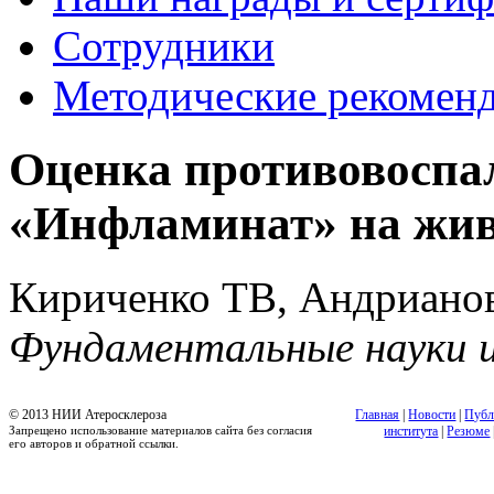
Сотрудники
Методические рекомен
Оценка противовоспа
«Инфламинат» на жив
Кириченко ТВ, Андриано
Фундаментальные науки 
© 2013 НИИ Атеросклероза
Главная
|
Новости
|
Публ
Запрещено использование материалов сайта без согласия
института
|
Резюме
его авторов и обратной ссылки.