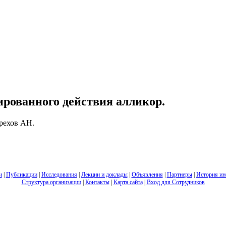
рованного действия алликор.
рехов АН.
и
|
Публикации
|
Исследования
|
Лекции и доклады
|
Объявления
|
Партнеры
|
История ин
Структура организации
|
Контакты
|
Карта сайта
|
Вход для Сотрудников