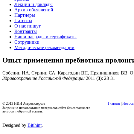
Лекции и доклады
Архив объявлений
Партнеры
Патенты
О нас пишут
Контракты
Наши награды и сертификаты
Сотрудники
Методические рекомендации
Опыт применения пребиотика пролонги
Собенин ИА, Сурнин СА, Карагодин ВП, Прянишников ВВ, О
Здравоохранение Российской Федерации
2011
(3)
: 28-31
© 2013 НИИ Атеросклероза
Главная
|
Новост
Запрещено использование материалов сайта без согласия его
авторов и обратной ссылки.
Designed by
Bitihint
.