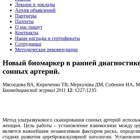
Лекции и доклады
Архив объявлений
Партнеры
Патенты
О нас пишут
Контракты
Наши награды и сертификаты
Сотрудники
Методические рекомендации
Новый биомаркер в ранней диагностик
сонных артерий.
Мясоедова ВА, Кириченко ТВ, Меркулова ДМ, Собенин ИА, 
Биомедицинский журнал
2011
12
: 1227-1235
Метод ультразвукового сканирования сонных артерий исполь
женщин. Цель работы – установление взаимосвязи между це
является важнейшим независимым фактором риска, определ
стадиях развития цереброваскулярной патологии. Установле