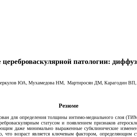
е цереброваскулярной патологии: диффу
Меркулов ЮА, Мухамедова НМ, Мартиросян ДМ, Карагодин ВП,
Резюме
зован для определения толщины интимо-медиального слоя (ТИ
реброваскулярным статусом и появлением признаков атероскл
яющим даже минимально выраженные субклинические изменен
но, что возраст является ключевым фактором, определяющим с