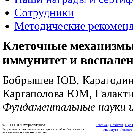
Сотрудники
Методические рекомен
Клеточные механизмы
иммунитет и воспален
Бобрышев ЮВ, Карагодин
Каргаполова ЮМ, Галакт
Фундаментальные науки 
© 2013 НИИ Атеросклероза
Главная
|
Новости
|
Публ
Запрещено использование материалов сайта без согласия
института
|
Резюме
его авторов и обратной ссылки.