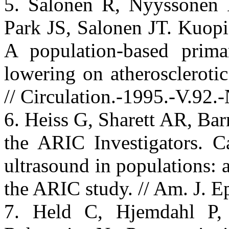
5. Salonen R, Nyyssonen 
Park JS, Salonen JT. Kuopi
A population-based prima
lowering on atherosclerotic
// Circulation.-1995.-V.92
6. Heiss G, Sharett AR, Ba
the ARIC Investigators. C
ultrasound in populations: a
the ARIC study. // Am. J. 
7. Held C, Hjemdahl P, 