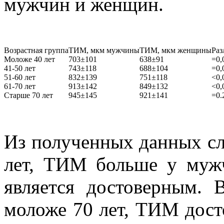
мужчин и женщин.
Возрастная группа
ТИМ, мкм мужчины
ТИМ, мкм женщины
Раз
Моложе 40 лет
703±101
638±91
=0,
41-50 лет
743±118
688±104
=0,
51-60 лет
832±139
751±118
<0,
61-70 лет
913±142
849±132
<0,
Старше 70 лет
945±145
921±141
=0.
Из полученных данных сле
лет, ТИМ больше у мужч
является достоверным. 
моложе 70 лет, ТИМ дост