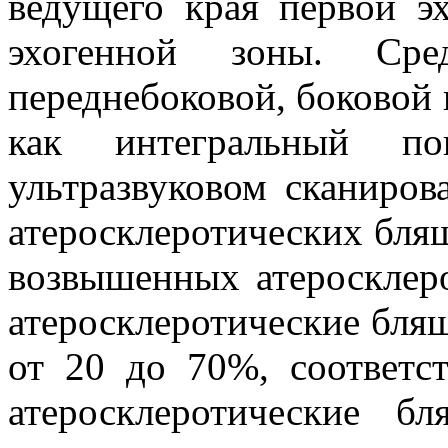
ведущего края первой э
эхогенной зоны. Сре
переднебоковой, боковой 
как интегральный п
ультразвуковом сканиров
атеросклеротических бляш
возвышенных атеросклер
атеросклеротические бляш
от 20 до 70%, соответс
атеросклеротические б