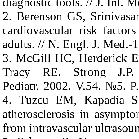
diagnostic tools. // J. Int.
2. Berenson GS, Srinivasa
cardiovascular risk factor
adults. // N. Engl. J. Med.
3. McGill HC, Herderick
Tracy RE. Strong J.P. 
Pediatr.-2002.-V.54.-№5.-P
4. Tuzcu EM, Kapadia SR
atherosclerosis in asympto
from intravascular ultrasou