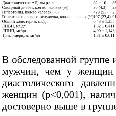
Диастолическое АД, мм рт.ст.
82 ± 10
86
Сахарный диабет, кол-во человек (%)
36 (4,3)
23
Гипертония, кол-во человек (%)
429 (51)
25
Гипертрофия левого желудочка, кол-во человек (%)
197 (23,4)
91
Общий холестерин, мг/дл
6,43 ± 1,25
5,
ЛПВП, мг/дл
1,82 ± 0,41
1,
ЛПНП, мг/дл
4,00 ± 1,14
3,
Триглицериды, мг/дл
1,31 ± 0,61
1,
В обследованной группе 
мужчин, чем у женщин (
диастолического давле
женщин (р<0,001), налич
достоверно выше в групп