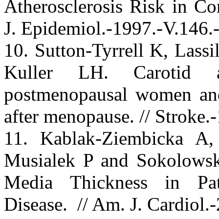
Atherosclerosis Risk in C
J. Epidemiol.-1997.-V.146.
10. Sutton-Tyrrell K, Las
Kuller LH. Carotid at
postmenopausal women and 
after menopause. // Stroke
11. Kablak-Ziembicka A
Musialek P and Sokolowski
Media Thickness in Pat
Disease. // Am. J. Cardiol