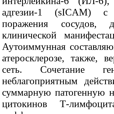
интерлейкина-6 (ИЛ-6)
адгезии-1 (sICAM) с 
поражения сосудов, де
клинической манифеста
Аутоиммунная составляю
атеросклерозе, также, в
сеть. Сочетание ген
неблагоприятным дейст
суммарную патогенную на
цитокинов Т-лимфоци