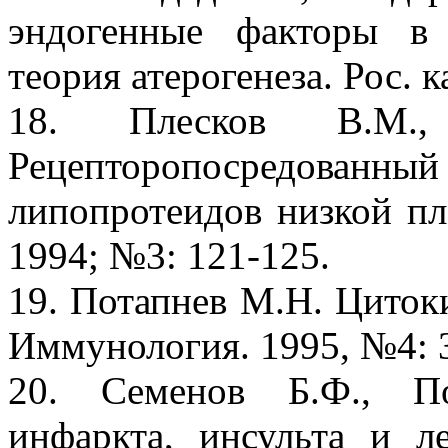
эндогенные факторы в п
теория атерогенеза. Рос. 
18. Плесков В.М.
Рецепторопосредова
липопротеидов низкой пл
1994; №3: 121-125.
19. Потапнев М.Н. Циток
Иммунология. 1995, №4: 
20. Семенов Б.Ф., По
инфаркта, инсульта и л