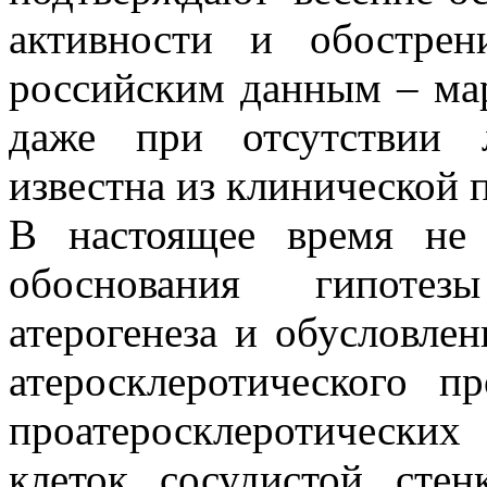
активности и обострен
российским данным – март
даже при отсутствии л
известна из клинической 
В настоящее время не 
обоснования гипотез
атерогенеза и обусловлен
атеросклеротического п
проатеросклеротически
клеток сосудистой сте