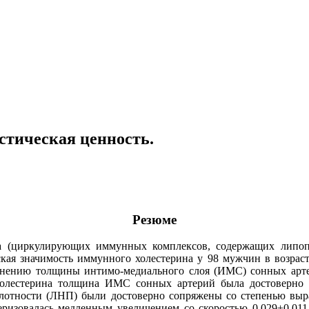
стическая ценность.
Резюме
а (циркулирующих иммунных комплексов, содержащих липопр
еская значимость иммунного холестерина у 98 мужчин в возрас
менению толщины интимо-медиального слоя (ИМС) сонных арт
лестерина толщина ИМС сонных артерий была достоверно у
лотности (ЛНП) были достоверно сопряжены со степенью выр
изовалась медленным увеличением со скоростью 0,029±0,011 м