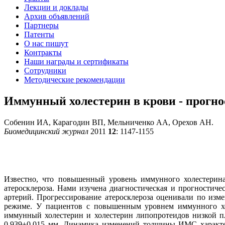
Лекции и доклады
Архив объявлений
Партнеры
Патенты
О нас пишут
Контракты
Наши награды и сертификаты
Сотрудники
Методические рекомендации
Иммунный холестерин в крови - прогно
Собенин ИА, Карагодин ВП, Мельниченко АА, Орехов АН.
Биомедицинский журнал
2011
12
: 1147-1155
Известно, что повышенный уровень иммунного холестерин
атеросклероза. Нами изучена диагностическая и прогностич
артерий. Прогрессирование атеросклероза оценивали по из
режиме. У пациентов с повышенным уровнем иммунного хо
иммунный холестерин и холестерин липопротеидов низкой п
0,939±0,015 мм. Динамика изменений толщины ИМС характер