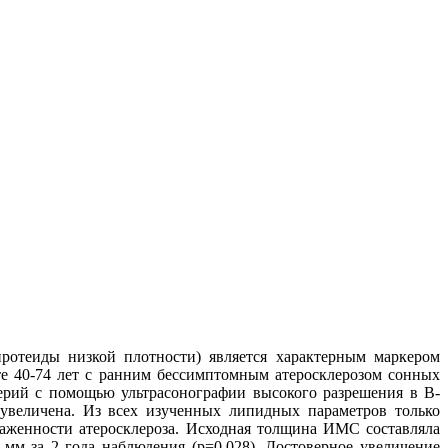
отеиды низкой плотности) является характерным маркером
те 40-74 лет с ранним бессимптомным атеросклерозом сонных
ерий с помощью ультрасонографии высокого разрешения в В-
величена. Из всех изученных липидных параметров только
аженности атеросклероза. Исходная толщина ИМС составляла
м за 2 года наблюдения (p=0,028). Достоверное увеличение