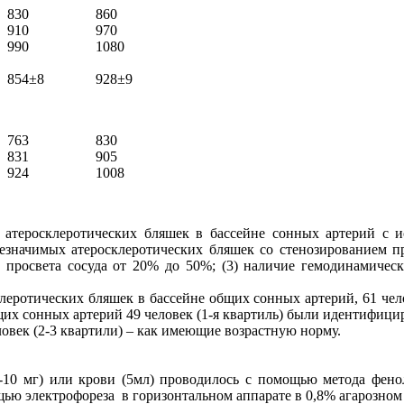
830
860
910
970
990
1080
854±8
928±9
763
830
831
905
924
1008
 атеросклеротических бляшек в бассейне сонных артерий с ис
незначимых атеросклеротических бляшек со стенозированием пр
 просвета сосуда от 20% до 50%; (3) наличие гемодинамичес
леротических бляшек в бассейне общих сонных артерий, 61 чел
их сонных артерий 49 человек (1-я квартиль) были идентифицир
еловек (2-3 квартили) – как имеющие возрастную норму.
-10 мг) или крови (5мл) проводилось с помощью метода фено
ю электрофореза в горизонтальном аппарате в 0,8% агарозном 