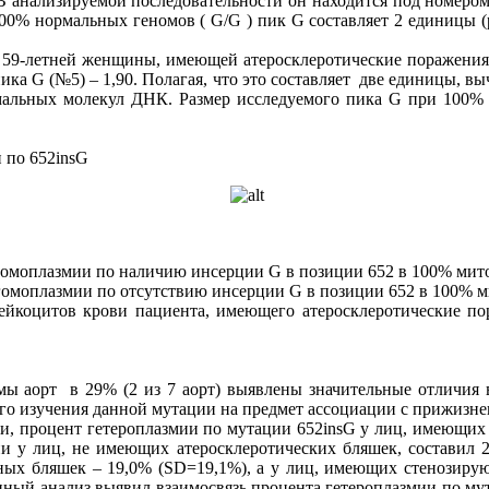
 анализируемой последовательности он находится под номеро
 100% нормальных геномов ( G/G ) пик G составляет 2 единицы 
 59-летней женщины, имеющей атеросклеротические поражения
 пика G (№5) – 1,90. Полагая, что это составляет две единицы, в
ормальных молекул ДНК. Размер исследуемого пика G при 100%
 по 652insG
 гомоплазмии по наличию инсерции G в позиции 652 в 100% ми
 гомоплазмии по отсутствию инсерции G в позиции 652 в 100% 
лейкоцитов крови пациента, имеющего атеросклеротические п
ы аорт в 29% (2 из 7 аорт) выявлены значительные отличия 
его изучения данной мутации на предмет ассоциации с прижизн
и, процент гетероплазмии по мутации 652insG у лиц, имеющих 
мии у лиц, не имеющих атеросклеротических бляшек, составил
ных бляшек – 19,0% (SD=19,1%), а у лиц, имеющих стенозиру
нный анализ выявил взаимосвязь процента гетероплазмии по му