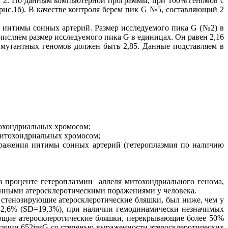
м 2. По данным компьютерной программы, при 100% геномов с
(рис.1б). В качестве контроля берем пик G №5, составляющий 2
 интимы сонных артерий. Размер исследуемого пика G (№2) в
ычисляем размер исследуемого пика G в единицах. Он равен 2,16
 мутантных геномов должен быть 2,85. Данные подставляем в
тохондриальных хромосом;
митохондриальных хромосом;
оражения интимы сонных артерий (гетероплазмия по наличию
в проценте гетероплазмии аллеля митохондриального генома,
енными атеросклеротическими поражениями у человека.
стенозирующие атеросклеротические бляшки, был ниже, чем у
 22,6% (SD=19,3%), при наличии гемодинамически незначимых
ющие атеросклеротические бляшки, перекрывающие более 50%
тации 652insG со степенью выраженности атеросклеротических