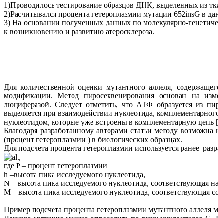
1)Проводилось тестирование образцов ДНК, выделенных из тк
2)Расчитывался процента гетероплазмии мутации 652insG в да
3) На основании полученных данных по молекулярно-генетиче
к возникновению и развитию атеросклероза.
Для количественной оценки мутантного аллеля, содержаще
модификации. Метод пиросеквенирования основан на изм
люциферазой. Следует отметить, что АТФ образуется из пи
выделяется при взаимодействии нуклеотида, комплементарног
нуклеотидом, которые уже встроены в комплементарную цепь [
Благодаря разработанному авторами статьи методу возможна н
(процент гетероплазмии ) в биологических образцах.
Для подсчета процента гетероплазмии используется ранее раз
,
где P – процент гетероплазмии
h –высота пика исследуемого нуклеотида,
N – высота пика исследуемого нуклеотида, соответствующая н
M – высота пика исследуемого нуклеотида, соответствующая с
Пример подсчета процента гетероплазмии мутантного аллеля м