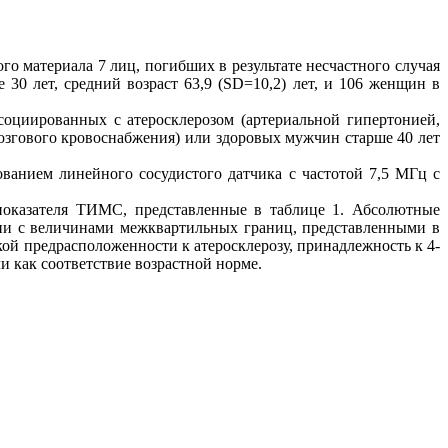
 материала 7 лиц, погибших в результате несчастного случая
30 лет, средний возраст 63,9 (SD=10,2) лет, и 106 женщин в
социированных с атеросклерозом (артериальной гипертонией,
озгового кровоснабжения) или здоровых мужчин старше 40 лет
ванием линейного сосудистого датчика с частотой 7,5 МГц с
 показателя ТИМС, представленные в таблице 1. Абсолютные
вии с величинами межквартильных границ, представленными в
кой предрасположенности к атеросклерозу, принадлежность к 4-
и как соответствие возрастной норме.