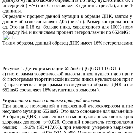
Данную мутацию можно определить по пику нуклеотидов G. В
инсерцией ( +/+) пик G составляет 3 единицы (рис.1а), а при
единицы.
Определим процент данной мутации в образце ДНК, взятом у
данном образце составляет 2,05 (рис.1в). Размер контрольного
ед. Это на 0,16 ед. больше пика, характерного для 100% н
формулу №1 и вычисляем процент гетероплазмии по 652delG:
.
Таким образом, данный образец ДНК имеет 16% гетероплазмии
Рисунок 1. Детекция мутации 652insG ( [G]GGTTTGGT )
а) гистограмма теоретической высоты пиков нуклеотидов при
б) гистограмма теоретической высоты пиков нуклеотидов при
в) практическая пирограмма исследуемого образца ДНК из 
652insG составляет 16% мутантных хромосом ).
Результаты анализа интимы артерий человека:
При анализе нормальной и пораженной атеросклерозом интим
несущего мутацию 652insG. Это дало основание для дальнейш
В образцах ДНК, выделенных из мононуклеарных клеток кров
здоровых доноров, p=0,026. Средний показатель гетероплаз
бляшек – 19,6% (SD=17,0%), при наличии умеренно выражен
просвета сосудов – 6,0% (SD=8,5%). Односторонний вариацио