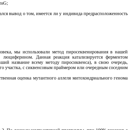
nsG;
лся вывод о том, имеется ли у индивида предрасположенность
овека, мы использовали метод пиросеквенирования в нашей
 люциферином. Данная реакция катализируется ферментом
ший название всему методу пиросиквенса), в свою очередь,
го участка, с сиквенсовым праймером или очередным соседним
ественная оценка мутантного аллеля митохондриального генома