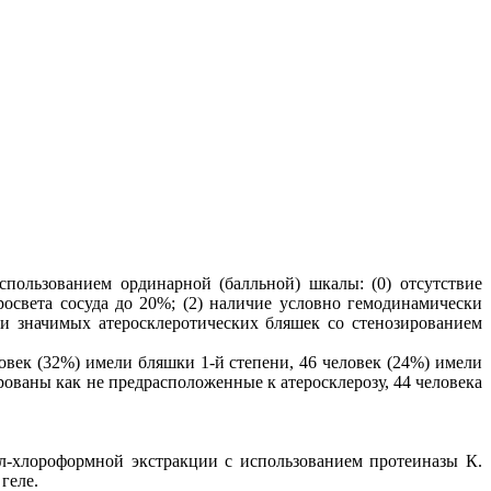
пользованием ординарной (балльной) шкалы: (0) отсутствие
освета сосуда до 20%; (2) наличие условно гемодинамически
ки значимых атеросклеротических бляшек со стенозированием
овек (32%) имели бляшки 1-й степени, 46 человек (24%) имели
ованы как не предрасположенные к атеросклерозу, 44 человека
л-хлороформной экстракции с использованием протеиназы К.
геле.