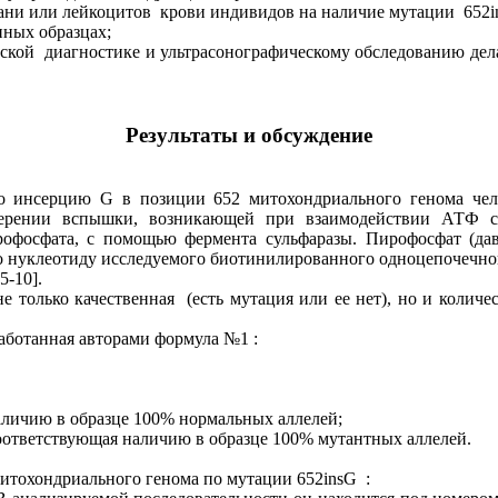
ани или лейкоцитов крови индивидов на наличие мутации 652i
нных образцах;
ской диагностике и ультрасонографическому обследованию дела
Результаты и обсуждение
го инсерцию G в позиции 652 митохондриального генома чел
ерении вспышки, возникающей при взаимодействии АТФ с
рофосфата, с помощью фермента сульфаразы. Пирофосфат (дав
о нуклеотиду исследуемого биотинилированного одноцепочечно
5-10].
е только качественная (есть мутация или ее нет), но и колич
работанная авторами формула №1 :
аличию в образце 100% нормальных аллелей;
оответствующая наличию в образце 100% мутантных аллелей.
итохондриального генома по мутации 652insG :