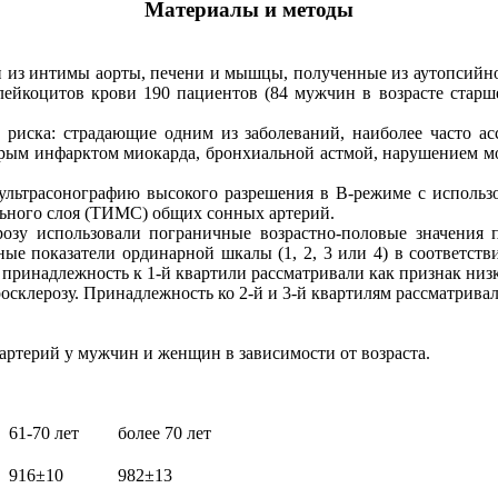
Материалы и методы
 из интимы аорты, печени и мышцы, полученные из аутопсийного
лейкоцитов крови 190 пациентов (84 мужчин в возрасте старше 
риска: страдающие одним из заболеваний, наиболее часто ас
трым инфарктом миокарда, бронхиальной астмой, нарушением м
ультрасонографию высокого разрешения в В-режиме с использо
ного слоя (ТИМС) общих сонных артерий.
розу использовали пограничные возрастно-половые значения
ые показатели ординарной шкалы (1, 2, 3 или 4) в соответст
, принадлежность к 1-й квартили рассматривали как признак низ
осклерозу. Принадлежность ко 2-й и 3-й квартилям рассматривал
ртерий у мужчин и женщин в зависимости от возраста.
61-70 лет
более 70 лет
916±10
982±13