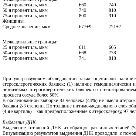
25-я процентиль, мкм
660
740
50-я процентиль, мкм
740
810
75-я процентиль, мкм
800
910
Женщины
Среднее значение, мкм
677±9
751±7
Межвартильные границы:
25-я процентиль, мкм
611
665
50-я процентиль, мкм
668
738
75-я процентиль, мкм
741
818
При ультразвуковом обследовании также оценивали наличие
атеросклеротических бляшек; (1) наличие гемодинамически 
незначимых атеросклеротических бляшек со стенозированием
просвета сосуда более 50%.
В обследованной выборке 83 человека (44%) не имели атероск
бляшки 2-3 степени. По толщине интимо-медиального слоя общ
(4-я квартиль) – как предрасположенные к атеросклерозу, 97 ч
Выделение ДНК
Выделение тотальной ДНК из образцов различных тканей (5
Визуализацию результатов выделения ДНК проводили с помощь