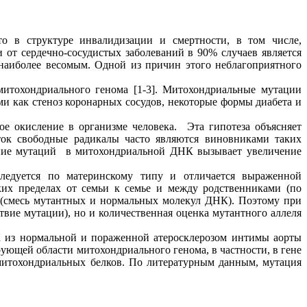
то в структуре инвалидизации и смертности, в том числе,
 от сердечно-сосудистых заболеваний в 90% случаев является
я наиболее весомым. Одной из причин этого неблагоприятного
итохондриального генома [1-3]. Митохондриальные мутации
и как стеноз коронарных сосудов, некоторые формы диабета и
е окисление в организме человека. Эта гипотеза объясняет
ок свободные радикалы часто являются виновниками таких
пление мутаций в митохондриальной ДНК вызывает увеличение
следуется по материнскому типу и отличается выраженной
ких пределах от семьи к семье и между родственниками (по
и (смесь мутантных и нормальных молекул ДНК). Поэтому при
вие мутации), но и количественная оценка мутантного аллеля
К из нормальной и пораженной атеросклерозом интимы аорты
рующей области митохондриального генома, в частности, в гене
митохондриальных белков. По литературным данным, мутация