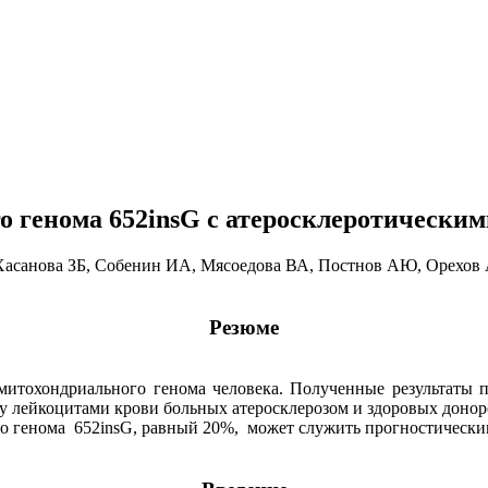
 генома 652insG с атеросклеротическим
асанова ЗБ, Собенин ИА, Мясоедова ВА, Постнов АЮ, Орехов
Резюме
митохондриального генома человека. Полученные результаты
у лейкоцитами крови больных атеросклерозом и здоровых донор
 генома 652insG, равный 20%, может служить прогностическим