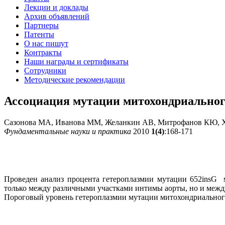
Лекции и доклады
Архив объявлений
Партнеры
Патенты
О нас пишут
Контракты
Наши награды и сертификаты
Сотрудники
Методические рекомендации
Ассоциация мутации митохондриального
Сазонова МА, Иванова ММ, Желанкин АВ, Митрофанов КЮ, Х
Фундаментальные науки и практика
2010
1(4)
:168-171
Проведен анализ процента гетероплазмии мутации 652insG 
только между различными участками интимы аорты, но и межд
Пороговый уровень гетероплазмии мутации митохондриального