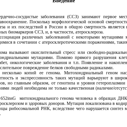
Введение
рдечно-сосудистые заболевания (ССЗ) занимают первое мес
равоохранение. Поскольку морфологической основой смертности
енеза и их последствий в России в общую смертность являетс
ых биомаркеров ССЗ, и, в частности, атеросклероза.
ссоциация различных заболеваний с некоторыми мутациями м
имися в сочетании с атеросклеротическими поражениями, таким
нома вызывают окислительный стресс или свободно-радикально
хондриальными мутациями. Помимо прямого разрушения клет
 диабет, онкологические заболевания и т.п. Появление и нако
кислительное повреждение белков свободными радикалами.
 несколько копий ее генома. Митохондриальный геном на
нтность и экспрессивность таких мутаций варьируют в широ
ров, но главным образом, от генотипа и уровня гетероплазми
ями людей необходима не только качественная (наличие/отсутст
 652insG митохондриального генома человека в образцах ДН
еросклерозом и здоровых доноров. Мутация локализована в коди
ицы рибосомальной РНК, вследствие чего нарушается синтез 
] .