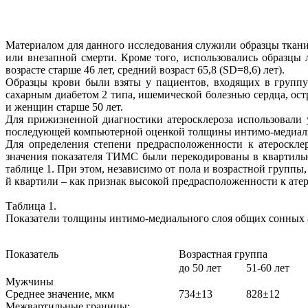
Материалом для данного исследования служили образцы ткани
или внезапной смерти. Кроме того, использовались образцы 
возрасте старше 46 лет, средний возраст 65,8 (SD=8,6) лет).
Образцы крови были взяты у пациентов, входящих в группу 
сахарным диабетом 2 типа, ишемической болезнью сердца, ос
и женщин старше 50 лет.
Для прижизненной диагностики атеросклероза использовали 
последующей компьютерной оценкой толщины интимо-медиаль
Для определения степени предрасположенности к атероскле
значения показателя ТИМС были перекодированы в квартильн
таблице 1. При этом, независимо от пола и возрастной группы
й квартили – как признак высокой предрасположенности к атер
Таблица 1.
Показатели толщины интимо-медиального слоя общих сонных а
Показатель
Возрастная группа
до 50 лет
51-60 лет
Мужчины
Среднее значение, мкм
734±13
828±12
Межвартильные границы: