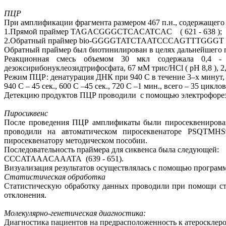
ПЦР
При амплификации фрагмента размером 467 п.н., содержащего
1.Прямой праймер TAGACGGGCTCACATCAC ( 621 - 638 );
2.Обратный праймер bio-GGGGTATCTAATCCCAGTTTGGGT ( 1
Обратный праймер был биотинилирован в целях дальнейшего 
Реакционная смесь объемом 30 мкл содержала 0,4 -
дезоксирибонуклеозидтрифосфата, 67 мМ трис/HCl ( pH 8,8 ), 
Режим ПЦР: денатурация ДНК при 940 C в течение 3–х минут, 
940 C – 45 сек., 600 C –45 сек., 720 C –1 мин., всего – 35 цик
Детекцию продуктов ПЦР проводили с помощью электрофореза 
Пиросиквенс
После проведения ПЦР амплификаты были пиросеквенирован
проводили на автоматическом пиросеквенаторе PSQTMHS
пиросеквенатору методическом пособии.
Последовательность праймера для сиквенса была следующей:
CCCATAAACAAATA (639 - 651).
Визуализация результатов осуществлялась с помощью програм
Статистическая обработка
Статистическую обработку данных проводили при помощи стат
отклонения.
Молекулярно-генетическая диагностика:
Диагностика пациентов на предрасположенность к атеросклер