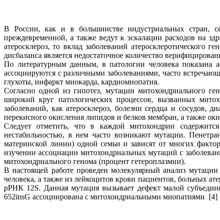
В России, как и в большинстве индустриальных стран, се
преждевременной, а также ведут к эскалации расходов на зд
атеросклероз, то вклад заболеваний атеросклеротического г
дисбаланса является недостаточное количество верифицированн
По литературным данным, в патологии человека показана а
ассоциируются с различными заболеваниями, часто встречающ
глухоты, инфаркт миокарда, кардиомиопатия.
Согласно одной из гипотез, мутации митохондриального ге
широкий круг патологических процессов, вызванных мито
заболеваний, как атеросклероз, болезни сердца и сосудов,
перекисного окисления липидов и белков мембран, а также о
Следует отметить, что в каждой митохондрии содержится
нестабильностью, в нем часто возникают мутации. Пенетра
материнской линии) одной семьи и зависят от многих факто
изучении ассоциации митохондриальных мутаций с заболевани
митохондриального генома (процент гетероплазмии).
В настоящей работе проведен молекулярный анализ мутации
человека, а также из лейкоцитов крови пациентов, больных ат
рРНК 12S. Данная мутация вызывает дефект малой субъедин
652insG ассоциирована с митохондриальными миопатиями [4