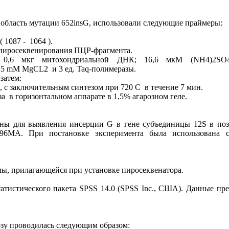
 область мутации 652insG, использовали следующие праймеры:
087 - 1064 ).
пиросеквенирования ПЦР-фрагмента.
 0,6 мкг митохондриальной ДНК; 16,6 мкМ (NH4)2SO
2,5 mM MgCL2 и 3 ед. Taq-полимеразы.
затем:
лов, с заключительным синтезом при 720 C в течение 7 мин.
в горизонтальном аппарате в 1,5% агарозном геле.
ы для выявления инсерции G в гене субъединицы 12S в пози
96MA. При постановке эксперимента была использована с
мы, прилагающейся при установке пиросеквенатора.
истического пакета SPSS 14.0 (SPSS Inc., США). Данные пред
озу проводилась следующим образом: