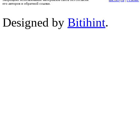
института
|
Резюме
его авторов и обратной ссылки.
Designed by
Bitihint
.