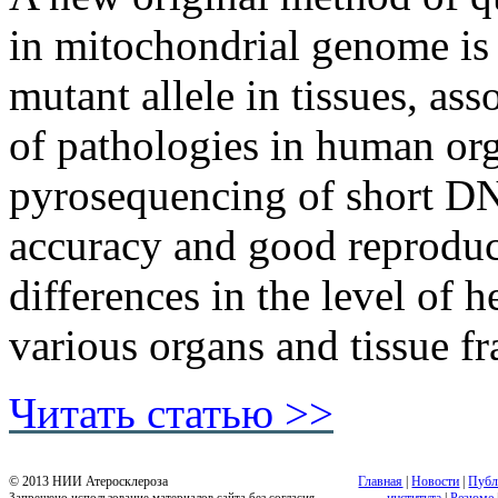
in mitochondrial genome is 
mutant allele in tissues, a
of pathologies in human or
pyrosequencing of short DNA
accuracy and good reproduci
differences in the level of
various organs and tissue f
Читать статью >>
© 2013 НИИ Атеросклероза
Главная
|
Новости
|
Публ
Запрещено использование материалов сайта без согласия