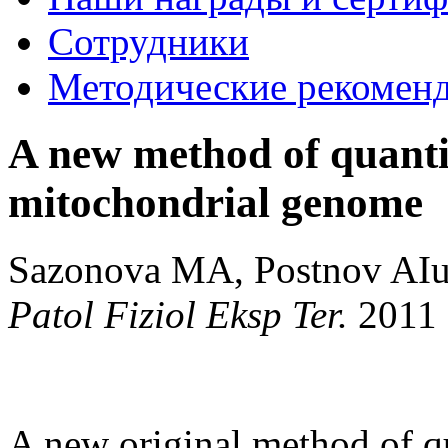
Сотрудники
Методические рекомен
A new method of quantit
mitochondrial genome
Sazonova MA, Postnov AIu
Patol Fiziol Eksp Ter.
2011 
A new original method of qu