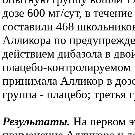
дозе 600 мг/сут, в течени
составили 468 школьников
Алликора по предупрежде
действием дибазола в дв
плацебо-контролируемом и
принимала Алликор в дозе 
группа - плацебо; третья 
Результаты.
На первом э
применение Алликора у д