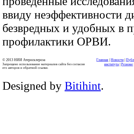
проведенные исследовани
ввиду неэффективности ди
безвредных и удобных в 
профилактики ОРВИ.
© 2013 НИИ Атеросклероза
Главная
|
Новости
|
Публ
Запрещено использование материалов сайта без согласия
института
|
Резюме
его авторов и обратной ссылки.
Designed by
Bitihint
.