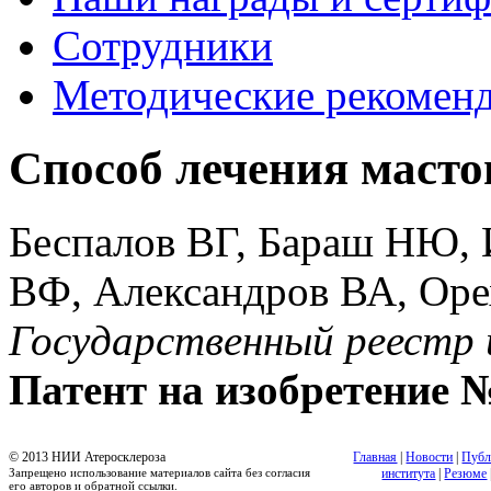
Сотрудники
Методические рекомен
Способ лечения масто
Беспалов ВГ, Бараш НЮ, 
ВФ, Александров ВА, Ор
Государственный реестр 
Патент на изобретение 
© 2013 НИИ Атеросклероза
Главная
|
Новости
|
Публ
Запрещено использование материалов сайта без согласия
института
|
Резюме
его авторов и обратной ссылки.