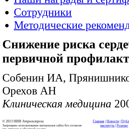
Сотрудники
Методические рекомен
Снижение риска серде
первичной профилакт
Собенин ИА, Прянишнико
Орехов АН
Клиническая медицина
20
© 2013 НИИ Атеросклероза
Главная
|
Новости
|
Публ
Запрещено использование материалов сайта без согласия
института
|
Резюме
его авторов и обратной ссылки.