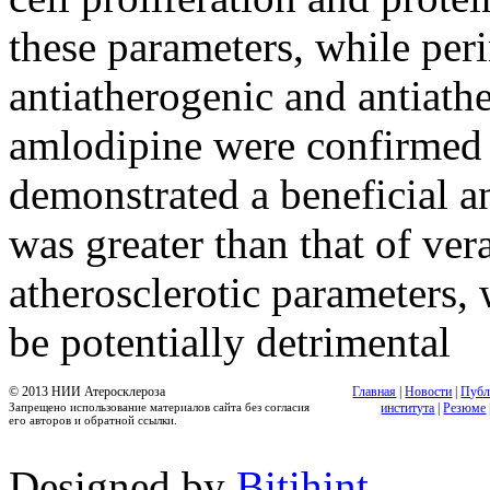
these parameters, while per
antiatherogenic and antiathe
amlodipine were confirmed 
demonstrated a beneficial an
was greater than that of ver
atherosclerotic parameters, 
be potentially detrimental
© 2013 НИИ Атеросклероза
Главная
|
Новости
|
Публ
Запрещено использование материалов сайта без согласия
института
|
Резюме
его авторов и обратной ссылки.
Designed by
Bitihint
.