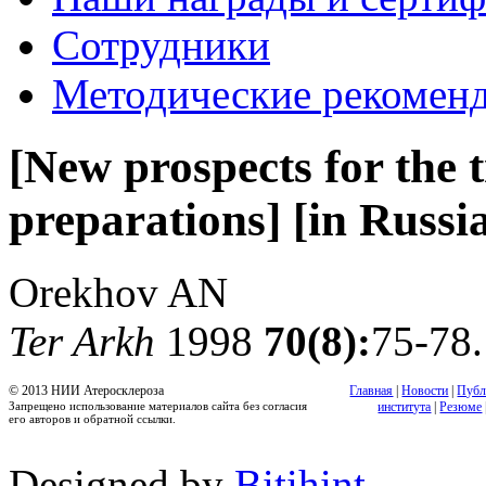
Сотрудники
Методические рекомен
[New prospects for the t
preparations] [in Russi
Orekhov AN
Ter Arkh
1998
70(8):
75-78.
© 2013 НИИ Атеросклероза
Главная
|
Новости
|
Публ
Запрещено использование материалов сайта без согласия
института
|
Резюме
его авторов и обратной ссылки.
Designed by
Bitihint
.