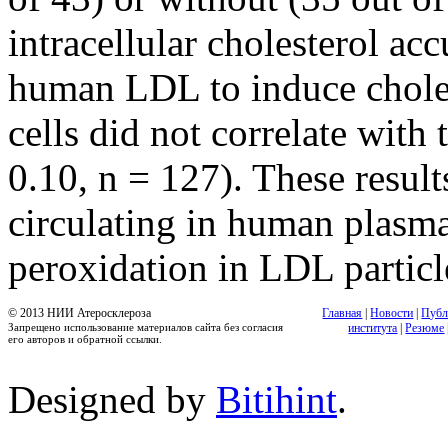
intracellular cholesterol a
human LDL to induce choles
cells did not correlate with
0.10, n = 127). These resul
circulating in human plasma
peroxidation in LDL particl
© 2013 НИИ Атеросклероза
Главная
|
Новости
|
Публ
Запрещено использование материалов сайта без согласия
института
|
Резюме
его авторов и обратной ссылки.
Designed by
Bitihint
.