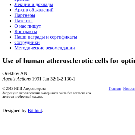
Лекции и доклады
Архив объявлений
Партнеры
Патенты
О нас пишут
Контракты
Наши награды и сертификаты
Сотрудники
Методические рекомендации
Use of human atherosclerotic cells for opti
Orekhov AN
Agents Actions
1991 Jan
32:1-2
130-1
© 2013 НИИ Атеросклероза
Главная
|
Новост
Запрещено использование материалов сайта без согласия его
авторов и обратной ссылки.
Designed by
Bitihint
.