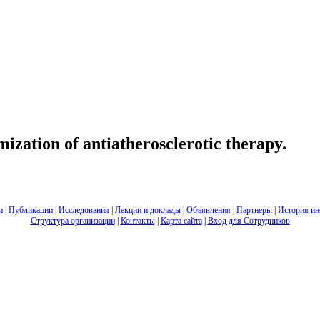
mization of antiatherosclerotic therapy.
и
|
Публикации
|
Исследования
|
Лекции и доклады
|
Объявления
|
Партнеры
|
История ин
Структура организации
|
Контакты
|
Карта сайта
|
Вход для Сотрудников