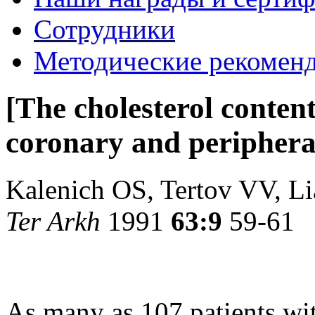
Сотрудники
Методические рекомен
[The cholesterol conte
coronary and peripheral
Kalenich OS, Tertov VV, 
Ter Arkh
1991
63:9
59-61
As many as 107 patients wit