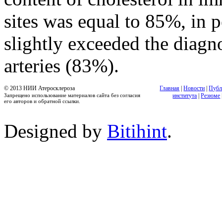
sites was equal to 85%, in 
slightly exceeded the diagno
arteries (83%).
© 2013 НИИ Атеросклероза
Главная
|
Новости
|
Публ
Запрещено использование материалов сайта без согласия
института
|
Резюме
его авторов и обратной ссылки.
Designed by
Bitihint
.