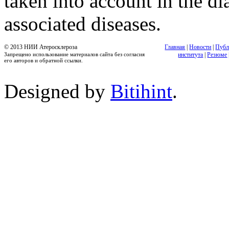
taken into account in the di
associated diseases.
© 2013 НИИ Атеросклероза
Главная
|
Новости
|
Публ
Запрещено использование материалов сайта без согласия
института
|
Резюме
его авторов и обратной ссылки.
Designed by
Bitihint
.