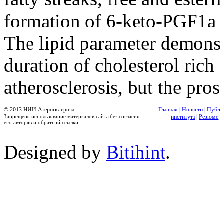
formation of 6-keto-PGF1a 
The lipid parameter demonstr
duration of cholesterol rich
atherosclerosis, but the pr
© 2013 НИИ Атеросклероза
Главная
|
Новости
|
Публ
Запрещено использование материалов сайта без согласия
института
|
Резюме
его авторов и обратной ссылки.
Designed by
Bitihint
.