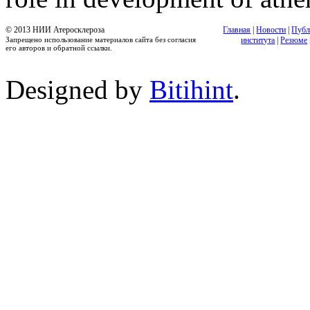
© 2013 НИИ Атеросклероза
Главная
|
Новости
|
Публ
Запрещено использование материалов сайта без согласия
института
|
Резюме
его авторов и обратной ссылки.
Designed by
Bitihint
.