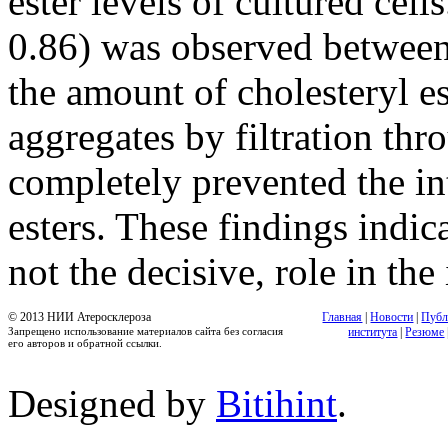
ester levels of cultured cell
0.86) was observed between 
the amount of cholesteryl 
aggregates by filtration thro
completely prevented the in
esters. These findings indic
not the decisive, role in the
© 2013 НИИ Атеросклероза
Главная
|
Новости
|
Публ
Запрещено использование материалов сайта без согласия
института
|
Резюме
его авторов и обратной ссылки.
Designed by
Bitihint
.