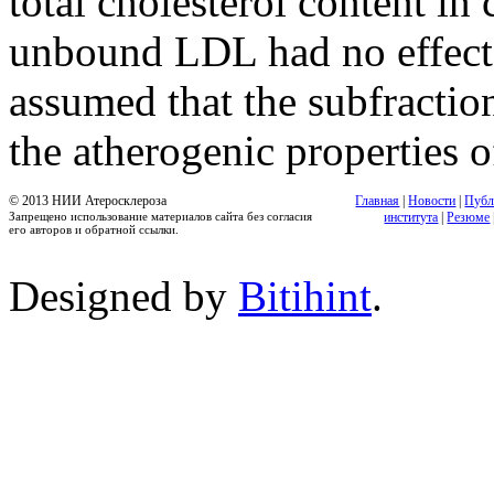
total cholesterol content in
unbound LDL had no effect on
assumed that the subfractio
the atherogenic properties 
© 2013 НИИ Атеросклероза
Главная
|
Новости
|
Публ
Запрещено использование материалов сайта без согласия
института
|
Резюме
его авторов и обратной ссылки.
Designed by
Bitihint
.