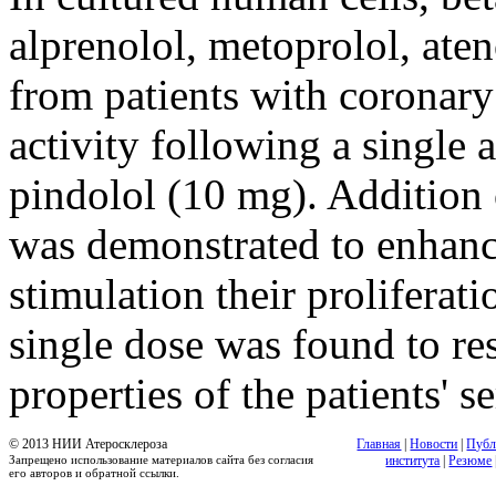
alprenolol, metoprolol, aten
from patients with coronary
activity following a single
pindolol (10 mg). Addition o
was demonstrated to enhance 
stimulation their proliferat
single dose was found to re
properties of the patients' se
© 2013 НИИ Атеросклероза
Главная
|
Новости
|
Публ
Запрещено использование материалов сайта без согласия
института
|
Резюме
его авторов и обратной ссылки.