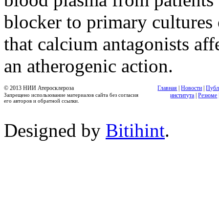
blocker to primary cultures 
that calcium antagonists aff
an atherogenic action.
© 2013 НИИ Атеросклероза
Главная
|
Новости
|
Публ
Запрещено использование материалов сайта без согласия
института
|
Резюме
его авторов и обратной ссылки.
Designed by
Bitihint
.