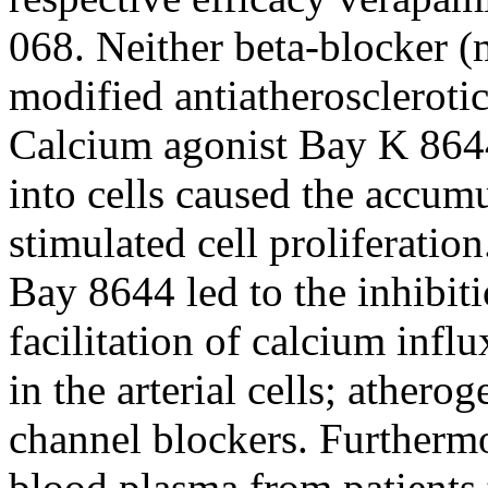
068. Neither beta-blocker (m
modified antiatherosclerotic
Calcium agonist Bay K 8644 
into cells caused the accumu
stimulated cell proliferatio
Bay 8644 led to the inhibiti
facilitation of calcium influ
in the arterial cells; athero
channel blockers. Furthermor
blood plasma from patients 