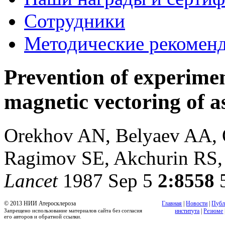
Сотрудники
Методические рекомен
Prevention of experimen
magnetic vectoring of as
Orekhov AN, Belyaev AA,
Ragimov SE, Akchurin RS
Lancet
1987 Sep 5
2:8558
5
© 2013 НИИ Атеросклероза
Главная
|
Новости
|
Публ
Запрещено использование материалов сайта без согласия
института
|
Резюме
его авторов и обратной ссылки.