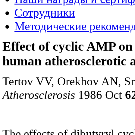
Сотрудники
Методические рекомен
Effect of cyclic AMP on
human atherosclerotic ao
Tertov VV, Orekhov AN, S
Atherosclerosis
1986 Oct
6
The effects of dibutyryl cy