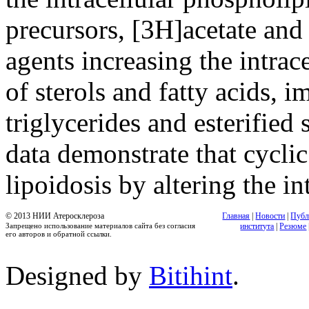
precursors, [3H]acetate and 
agents increasing the intrac
of sterols and fatty acids, 
triglycerides and esterified 
data demonstrate that cyclic
lipoidosis by altering the in
© 2013 НИИ Атеросклероза
Главная
|
Новости
|
Публ
Запрещено использование материалов сайта без согласия
института
|
Резюме
его авторов и обратной ссылки.
Designed by
Bitihint
.