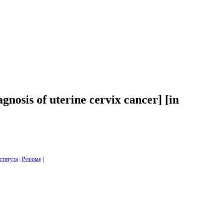
agnosis of uterine cervix cancer] [in
ститута
|
Резюме
|