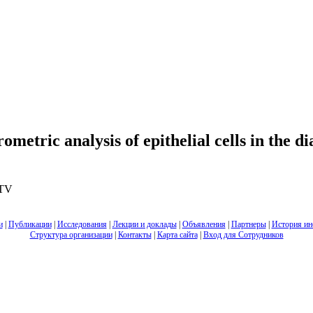
etric analysis of epithelial cells in the di
 TV
и
|
Публикации
|
Исследования
|
Лекции и доклады
|
Объявления
|
Партнеры
|
История ин
Структура организации
|
Контакты
|
Карта сайта
|
Вход для Сотрудников