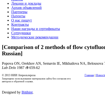
Лекции и доклады
Архив объявлений
Партнеры
Патенты
О нас пишут
Контракты
Наши награды и сертификаты
Сотрудники
Методические рекомендации
[Comparison of 2 methods of flow cytofluorom
Russian]
Popova ON, Orekhov AN, Semavin IE, Mikhailova NA, Belousova
Lab Delo
1987
:9
659-62
© 2013 НИИ Атеросклероза
Главная
|
Новост
Запрещено использование материалов сайта без согласия его
авторов и обратной ссылки.
Designed by
Bitihint
.