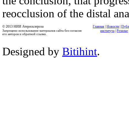
the conclusion, that progres
reocclusion of the distal an
© 2013 НИИ Атеросклероза
Главная
|
Новости
|
Публ
Запрещено использование материалов сайта без согласия
института
|
Резюме
его авторов и обратной ссылки.
Designed by
Bitihint
.