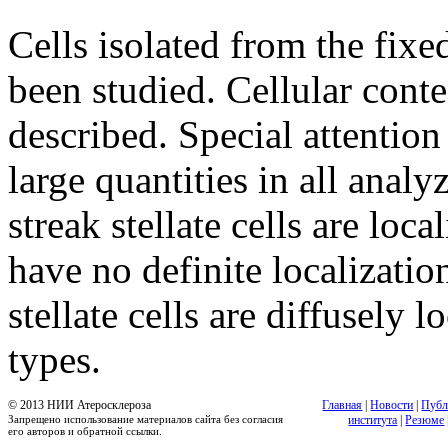
Cells isolated from the fix
been studied. Cellular conte
described. Special attention 
large quantities in all analy
streak stellate cells are loc
have no definite localizatio
stellate cells are diffusely 
types.
© 2013 НИИ Атеросклероза
Главная
|
Новости
|
Публ
Запрещено использование материалов сайта без согласия
института
|
Резюме
его авторов и обратной ссылки.