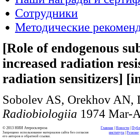
Сотрудники
Методические рекомен
[Role of endogenous sub
increased radiation resis
radiation sensitizers] [
Sobolev AS, Orekhov AN, 
Radiobiologiia
1974 Mar-
© 2013 НИИ Атеросклероза
Главная
|
Новости
|
Публ
Запрещено использование материалов сайта без согласия
института
|
Резюме
его авторов и обратной ссылки.