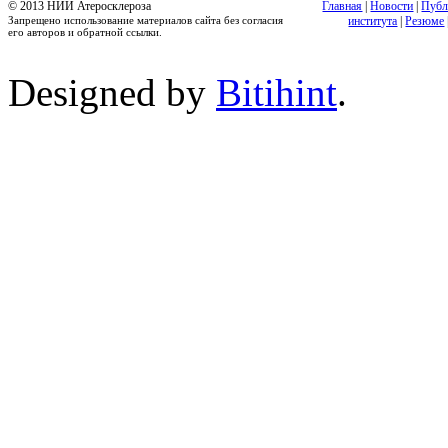
© 2013 НИИ Атеросклероза
Главная
|
Новости
|
Публ
Запрещено использование материалов сайта без согласия
института
|
Резюме
его авторов и обратной ссылки.
Designed by
Bitihint
.