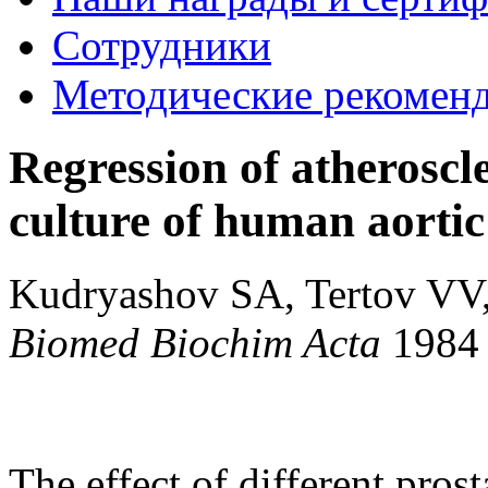
Сотрудники
Методические рекомен
Regression of atheroscl
culture of human aortic 
Kudryashov SA, Tertov VV
Biomed Biochim Acta
198
The effect of different pros