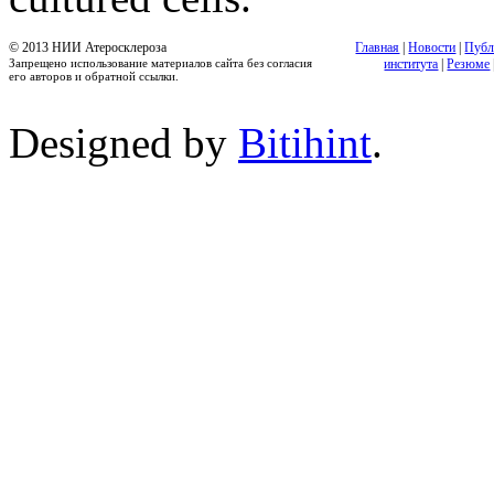
© 2013 НИИ Атеросклероза
Главная
|
Новости
|
Публ
Запрещено использование материалов сайта без согласия
института
|
Резюме
его авторов и обратной ссылки.
Designed by
Bitihint
.