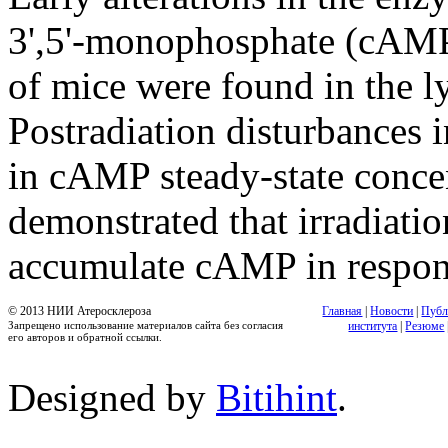
3',5'-monophosphate (cAMP)
of mice were found in the l
Postradiation disturbances in
in cAMP steady-state concent
demonstrated that irradiatio
accumulate cAMP in respons
© 2013 НИИ Атеросклероза
Главная
|
Новости
|
Публ
Запрещено использование материалов сайта без согласия
института
|
Резюме
его авторов и обратной ссылки.
Designed by
Bitihint
.