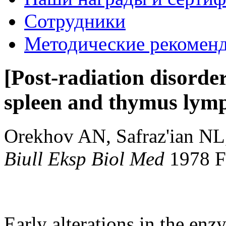
Сотрудники
Методические рекомен
[Post-radiation disorde
spleen and thymus lymph
Orekhov AN, Safraz'ian NL
Biull Eksp Biol Med
1978 
Early alterations in the enz