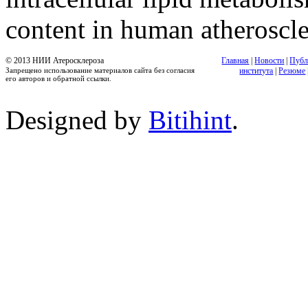
content in human atheroscler
© 2013 НИИ Атеросклероза
Главная
|
Новости
|
Публ
Запрещено использование материалов сайта без согласия
института
|
Резюме
его авторов и обратной ссылки.
Designed by
Bitihint
.